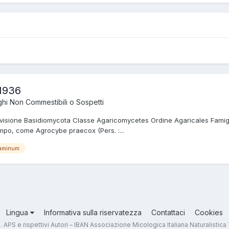
1936
hi Non Commestibili o Sospetti
isione Basidiomycota Classe Agaricomycetes Ordine Agaricales Famigl
ampo, come Agrocybe praecox (Pers. :...
taminum
Lingua
Informativa sulla riservatezza
Contattaci
Cookies
.T. APS e rispettivi Autori – IBAN Associazione Micologica Italiana Naturali