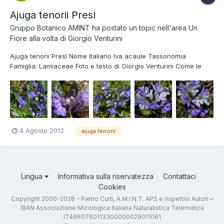
Ajuga tenorii Presl
Gruppo Botanico AMINT
ha postato un topic nell'area
Un
Fiore alla volta di Giorgio Venturini
Ajuga tenorii Presl Nome italiano Iva acaule Tassonomia
Famiglia: Lamiaceae Foto e testo di Giorgio Venturini Come le
altre Aiuga manca del labbro superiore del fiore (Aiuga=senza
giogo). Tenore era un botanico napoletano vissuto tra il '700 e
l'800 che percorse a lungo l'Appen...
4 Agosto 2012
ajuga tenorii
Lingua
Informativa sulla riservatezza
Contattaci
Cookies
Copyright 2000-2026 – Pietro Curti, A.M.I.N.T. APS e rispettivi Autori –
IBAN Associazione Micologica Italiana Naturalistica Telematica
IT46R0760113300000029011061