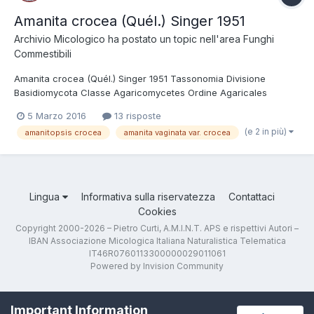
Amanita crocea (Quél.) Singer 1951
Archivio Micologico
ha postato un topic nell'area
Funghi
Commestibili
Amanita crocea (Quél.) Singer 1951 Tassonomia Divisione
Basidiomycota Classe Agaricomycetes Ordine Agaricales
Famiglia Amanitacea Genere Amanita Sottogenere Amanita
5 Marzo 2016
13 risposte
Sezione Vaginatae Sinonimi Amanitopsis crocea (Quél.) E.-J.
(e 2 in più)
amanitopsis crocea
amanita vaginata var. crocea
Gilbert 1928 Amanita vaginata var. crocea Quél. 189...
Lingua
Informativa sulla riservatezza
Contattaci
Cookies
Copyright 2000-2026 – Pietro Curti, A.M.I.N.T. APS e rispettivi Autori –
IBAN Associazione Micologica Italiana Naturalistica Telematica
IT46R0760113300000029011061
Powered by Invision Community
Important Information