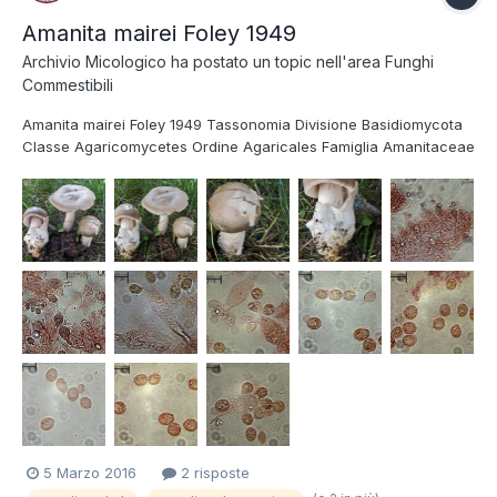
Amanita mairei Foley 1949
Archivio Micologico
ha postato un topic nell'area
Funghi
Commestibili
Amanita mairei Foley 1949 Tassonomia Divisione Basidiomycota
Classe Agaricomycetes Ordine Agaricales Famiglia Amanitaceae
Genere Amanita Sottogenere Amanitopsis Sezione Amanitopsis
Sinonimi Amanita argentea Huijsman 1959 [sinonimia non
condivisa da tutti gli autori, vedi paragra...
5 Marzo 2016
2 risposte