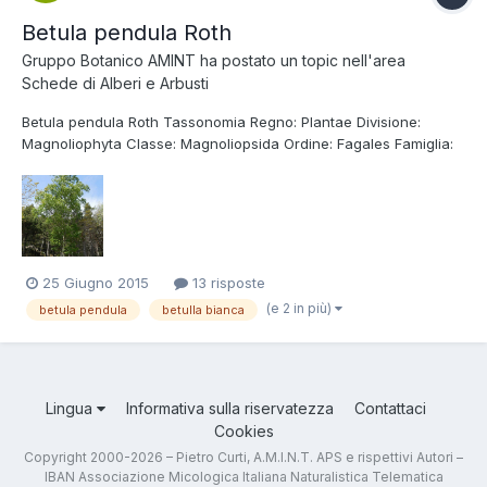
Betula pendula Roth
Gruppo Botanico AMINT
ha postato un topic nell'area
Schede di Alberi e Arbusti
Betula pendula Roth Tassonomia Regno: Plantae Divisione:
Magnoliophyta Classe: Magnoliopsida Ordine: Fagales Famiglia:
Betulaceae Nome italiano Betulla pendula, Betulla bianca, Betulla
verrucosa. Etimologia Il termine "Betula" proviene dal latino
betulla che a sua volta è...
25 Giugno 2015
13 risposte
(e 2 in più)
betula pendula
betulla bianca
Lingua
Informativa sulla riservatezza
Contattaci
Cookies
Copyright 2000-2026 – Pietro Curti, A.M.I.N.T. APS e rispettivi Autori –
IBAN Associazione Micologica Italiana Naturalistica Telematica