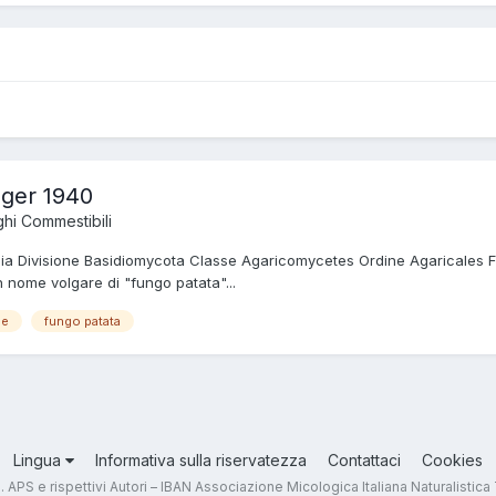
nger 1940
hi Commestibili
ia Divisione Basidiomycota Classe Agaricomycetes Ordine Agaricales Fa
n nome volgare di "fungo patata"...
le
fungo patata
Lingua
Informativa sulla riservatezza
Contattaci
Cookies
.T. APS e rispettivi Autori – IBAN Associazione Micologica Italiana Naturali