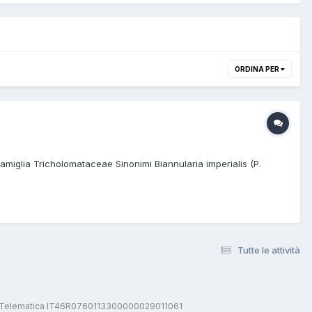
ORDINA PER
miglia Tricholomataceae Sinonimi Biannularia imperialis (P.
Tutte le attività
stica Telematica IT46R0760113300000029011061