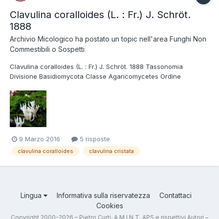
Clavulina coralloides (L. : Fr.) J. Schröt.
1888
Archivio Micologico
ha postato un topic nell'area
Funghi Non
Commestibili o Sospetti
Clavulina coralloides (L. : Fr.) J. Schröt. 1888 Tassonomia
Divisione Basidiomycota Classe Agaricomycetes Ordine
Cantharellales Famiglia Clavulinaceae Foto e Descrizioni
Clavulina coralloides, dal tipico colore bianco candido (tranne
nelle sue forme parassitate), cresce in tutti...
9 Marzo 2016
5 risposte
clavulina coralloides
clavulina cristata
Lingua
Informativa sulla riservatezza
Contattaci
Cookies
Copyright 2000-2026 – Pietro Curti, A.M.I.N.T. APS e rispettivi Autori –