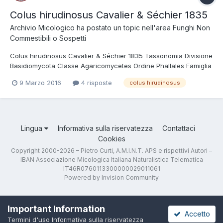
Colus hirudinosus Cavalier & Séchier 1835
Archivio Micologico
ha postato un topic nell'area
Funghi Non
Commestibili o Sospetti
Colus hirudinosus Cavalier & Séchier 1835 Tassonomia Divisione
Basidiomycota Classe Agaricomycetes Ordine Phallales Famiglia
Phallaceae Regione Toscana; Novembre 2008; Foto di Federico
9 Marzo 2016
4 risposte
colus hirudinosus
Calledda.
Lingua
Informativa sulla riservatezza
Contattaci
Cookies
Copyright 2000-2026 – Pietro Curti, A.M.I.N.T. APS e rispettivi Autori –
IBAN Associazione Micologica Italiana Naturalistica Telematica
IT46R0760113300000029011061
Powered by Invision Community
Important Information
Accetto
Termini d'uso
Informativa sulla riservatezza