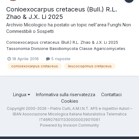
Conioexocarpus cretaceus (Bull.) R.L.
Zhao & J.X. Li 2025
Archivio Micologico
ha postato un topic nell'area
Funghi Non
Commestibili o Sospetti
Conioexocarpus cretaceus (Bull.) R.L. Zhao & J.X. Li 2025
Tassonomia Divisione Basidiomycota Classe Agaricomycetes
Ordine Agaricales Famiglia Agaricaceae Sinonimi Leucocoprinus
18 Aprile 2016
5 risposte
cretaceus (Bull. : Fr.) Locq. 1945 Nato in un vaso, si presenta
conioexocarpus cretaceus
leucocoprinus cretaceus
interamente bianco e di medie dime...
Lingua
Informativa sulla riservatezza
Contattaci
Cookies
Copyright 2000-2026 – Pietro Curti, A.M.I.N.T. APS e rispettivi Autori –
IBAN Associazione Micologica Italiana Naturalistica Telematica
IT46R0760113300000029011061
Powered by Invision Community