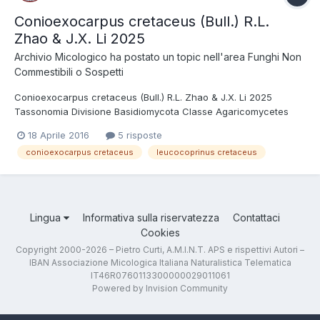
Conioexocarpus cretaceus (Bull.) R.L.
Zhao & J.X. Li 2025
Archivio Micologico
ha postato un topic nell'area
Funghi Non
Commestibili o Sospetti
Conioexocarpus cretaceus (Bull.) R.L. Zhao & J.X. Li 2025
Tassonomia Divisione Basidiomycota Classe Agaricomycetes
Ordine Agaricales Famiglia Agaricaceae Sinonimi Leucocoprinus
18 Aprile 2016
5 risposte
cretaceus (Bull. : Fr.) Locq. 1945 Nato in un vaso, si presenta
conioexocarpus cretaceus
leucocoprinus cretaceus
interamente bianco e di medie dime...
Lingua
Informativa sulla riservatezza
Contattaci
Cookies
Copyright 2000-2026 – Pietro Curti, A.M.I.N.T. APS e rispettivi Autori –
IBAN Associazione Micologica Italiana Naturalistica Telematica
IT46R0760113300000029011061
Powered by Invision Community