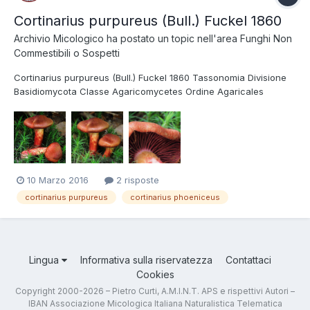
Cortinarius purpureus (Bull.) Fuckel 1860
Archivio Micologico
ha postato un topic nell'area
Funghi Non
Commestibili o Sospetti
Cortinarius purpureus (Bull.) Fuckel 1860 Tassonomia Divisione
Basidiomycota Classe Agaricomycetes Ordine Agaricales
Famiglia Cortinariaceae Genere Cortinarius Sottogenere
Dermocybe Sezione Dermocybe (Fr.) Gillot & Lucand Clade
/dermocybe Sinonimi Cortinarius phoeniceus (...
10 Marzo 2016
2 risposte
cortinarius purpureus
cortinarius phoeniceus
Lingua
Informativa sulla riservatezza
Contattaci
Cookies
Copyright 2000-2026 – Pietro Curti, A.M.I.N.T. APS e rispettivi Autori –
IBAN Associazione Micologica Italiana Naturalistica Telematica