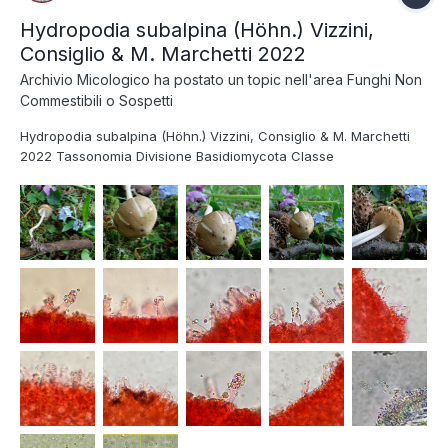
Hydropodia subalpina (Höhn.) Vizzini,
Consiglio & M. Marchetti 2022
Archivio Micologico
ha postato un topic nell'area
Funghi Non
Commestibili o Sospetti
Hydropodia subalpina (Höhn.) Vizzini, Consiglio & M. Marchetti
2022 Tassonomia Divisione Basidiomycota Classe
Agaricomycetes Ordine Agaricales Famiglia Tricholomataceae
Sinonimi Mycena subalpina Höhn. 1913 Collybia pseudoradicata
J.E. Lange & F.H. Møller 1936 Marasmiellus sub...