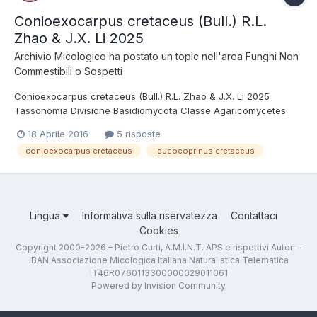
Conioexocarpus cretaceus (Bull.) R.L.
Zhao & J.X. Li 2025
Archivio Micologico
ha postato un topic nell'area
Funghi Non
Commestibili o Sospetti
Conioexocarpus cretaceus (Bull.) R.L. Zhao & J.X. Li 2025
Tassonomia Divisione Basidiomycota Classe Agaricomycetes
Ordine Agaricales Famiglia Agaricaceae Sinonimi Leucocoprinus
18 Aprile 2016
5 risposte
cretaceus (Bull. : Fr.) Locq. 1945 Nato in un vaso, si presenta
conioexocarpus cretaceus
leucocoprinus cretaceus
interamente bianco e di medie dime...
Lingua
Informativa sulla riservatezza
Contattaci
Cookies
Copyright 2000-2026 – Pietro Curti, A.M.I.N.T. APS e rispettivi Autori –
IBAN Associazione Micologica Italiana Naturalistica Telematica
IT46R0760113300000029011061
Powered by Invision Community