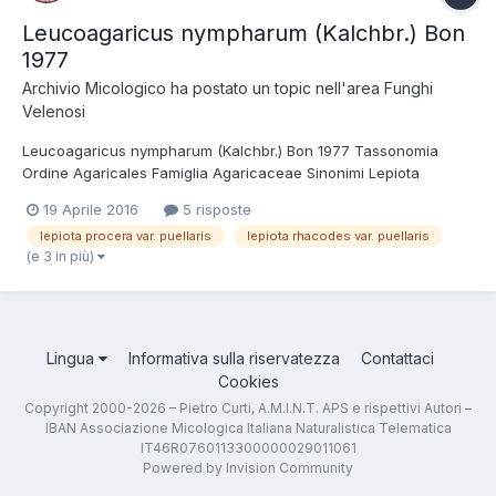
Leucoagaricus nympharum (Kalchbr.) Bon
1977
Archivio Micologico
ha postato un topic nell'area
Funghi
Velenosi
Leucoagaricus nympharum (Kalchbr.) Bon 1977 Tassonomia
Ordine Agaricales Famiglia Agaricaceae Sinonimi Lepiota
procera var. puellaris (Fr.) Massee 1893 Lepiota rhacodes subsp.
19 Aprile 2016
5 risposte
puellaris (Fr.) Sacc. 1897 Lepiota rhacodes var. puellaris (Fr.)
lepiota procera var. puellaris
lepiota rhacodes var. puellaris
Sacc. 1887 Macrolepiota nympharum (Ka...
(e 3 in più)
Lingua
Informativa sulla riservatezza
Contattaci
Cookies
Copyright 2000-2026 – Pietro Curti, A.M.I.N.T. APS e rispettivi Autori –
IBAN Associazione Micologica Italiana Naturalistica Telematica
IT46R0760113300000029011061
Powered by Invision Community