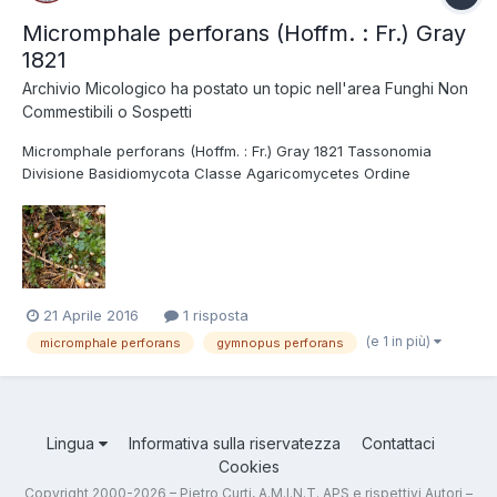
Micromphale perforans (Hoffm. : Fr.) Gray
1821
Archivio Micologico
ha postato un topic nell'area
Funghi Non
Commestibili o Sospetti
Micromphale perforans (Hoffm. : Fr.) Gray 1821 Tassonomia
Divisione Basidiomycota Classe Agaricomycetes Ordine
Agaricales Famiglia Marasmiaceae Sinonimi Marasmiellus
perforans (Hoffm. : Fr.) Antonín, Halling & Noordel. 1997 Foto e
Descrizioni Tornando ai funghi, ecco il M...
21 Aprile 2016
1 risposta
(e 1 in più)
micromphale perforans
gymnopus perforans
Lingua
Informativa sulla riservatezza
Contattaci
Cookies
Copyright 2000-2026 – Pietro Curti, A.M.I.N.T. APS e rispettivi Autori –