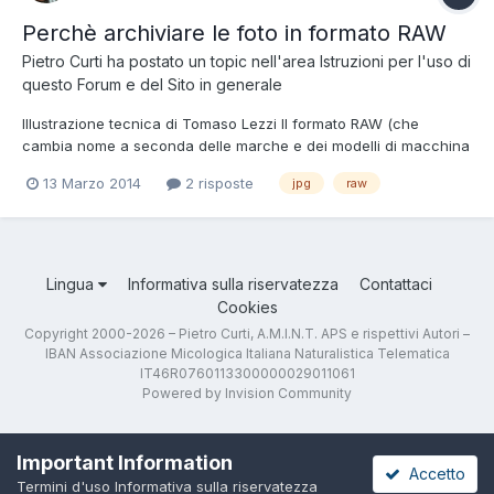
Perchè archiviare le foto in formato RAW
Pietro Curti
ha postato un topic nell'area
Istruzioni per l'uso di
questo Forum e del Sito in generale
Illustrazione tecnica di Tomaso Lezzi Il formato RAW (che
cambia nome a seconda delle marche e dei modelli di macchina
fotografica) è un formato che "memorizza" i dati della luce
13 Marzo 2014
2 risposte
jpg
raw
ricevuti dal sensore "così come sono arrivati". Questi dati
dipendono quindi fondamentalmente dal tempo e dal...
Lingua
Informativa sulla riservatezza
Contattaci
Cookies
Copyright 2000-2026 – Pietro Curti, A.M.I.N.T. APS e rispettivi Autori –
IBAN Associazione Micologica Italiana Naturalistica Telematica
IT46R0760113300000029011061
Powered by Invision Community
Important Information
Accetto
Termini d'uso
Informativa sulla riservatezza