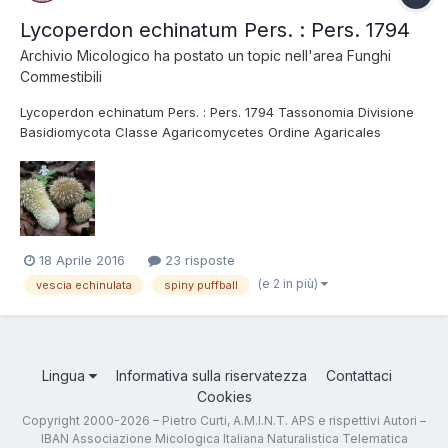
Lycoperdon echinatum Pers. : Pers. 1794
Archivio Micologico
ha postato un topic nell'area
Funghi
Commestibili
Lycoperdon echinatum Pers. : Pers. 1794 Tassonomia Divisione
Basidiomycota Classe Agaricomycetes Ordine Agaricales
Famiglia Lycoperdaceae Foto di Claudio Angelini.
18 Aprile 2016
23 risposte
(e 2 in più)
vescia echinulata
spiny puffball
Lingua
Informativa sulla riservatezza
Contattaci
Cookies
Copyright 2000-2026 – Pietro Curti, A.M.I.N.T. APS e rispettivi Autori –
IBAN Associazione Micologica Italiana Naturalistica Telematica