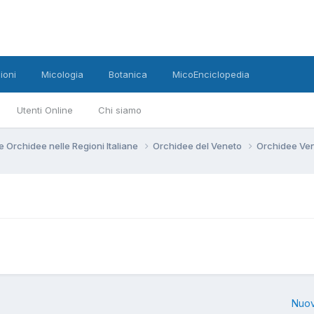
ioni
Micologia
Botanica
MicoEnciclopedia
Utenti Online
Chi siamo
e Orchidee nelle Regioni Italiane
Orchidee del Veneto
Orchidee Ve
Nuov