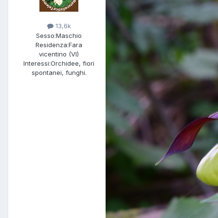
13,6k
Sesso:
Maschio
Residenza:
Fara
vicentino (VI)
Interessi:
Orchidee, fiori
spontanei, funghi.