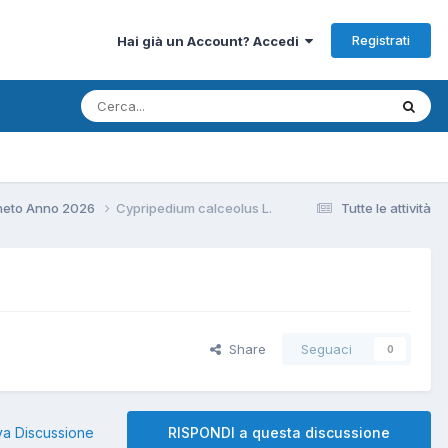
Registrati
Hai già un Account? Accedi
neto Anno 2026
Cypripedium calceolus L.
Tutte le attività
Share
Seguaci
0
a Discussione
RISPONDI a questa discussione