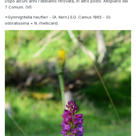
Dopo alcuni anni l'abbiamo ritrovata, in altro posto. Altopiano dei
7 Comuni. (VI)
×Gymnigritella heufleri - (A. Kern.) E.G. Camus 1865 - (G.
odoratissima × N. rhellicani).