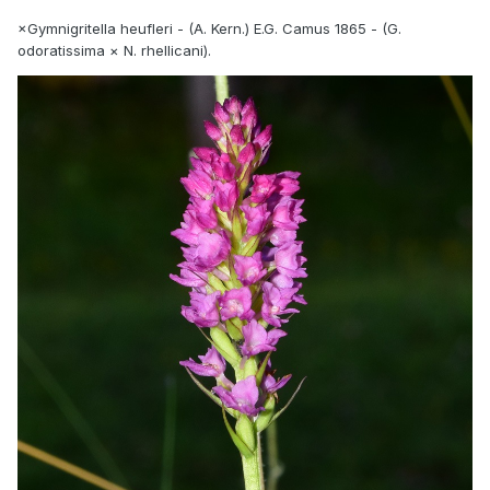
×Gymnigritella heufleri - (A. Kern.) E.G. Camus 1865 - (G.
odoratissima × N. rhellicani).