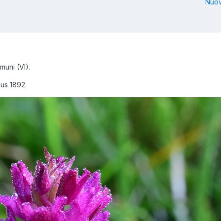
Nuov
muni (VI).
mus 1892.