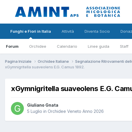
Funghi e Fiori in Italia
Attività
Diventa Socio
Donaz
Forum
Orchidee
Calendario
Linee guida
Staff
Pagina Iniziale
Orchidee Italiane
Segnalazione Ritrovamenti dell
xGymnigritella suaveolens E.G. Camus 1892.
xGymnigritella suaveolens E.G. Cam
Giuliano Gnata
5 Luglio
in
Orchidee Veneto Anno 2026