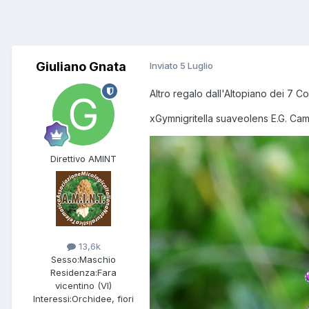
Giuliano Gnata
Inviato
5 Luglio
Altro regalo dall'Altopiano dei 7 Co
xGymnigritella suaveolens E.G. Ca
Direttivo AMINT
13,6k
Sesso:
Maschio
Residenza:
Fara
vicentino (VI)
Interessi:
Orchidee, fiori