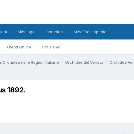
ioni
Micologia
Botanica
MicoEnciclopedia
Utenti Online
Chi siamo
e Orchidee nelle Regioni Italiane
Orchidee del Veneto
Orchidee Ve
us 1892.