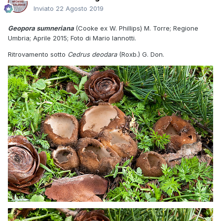
Inviato
22 Agosto 2019
Geopora sumneriana
(Cooke ex W. Phillips) M. Torre; Regione
Umbria; Aprile 2015; Foto di Mario Iannotti.
Ritrovamento sotto
Cedrus deodara
(Roxb.) G. Don.