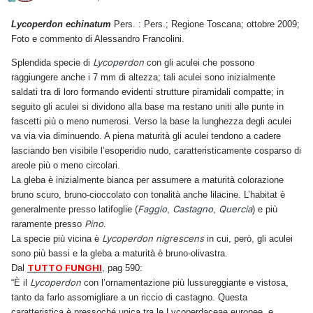
Lycoperdon echinatum
Pers. : Pers.; Regione Toscana; ottobre 2009;
Foto e commento di Alessandro Francolini.
Lycoperdon
Splendida specie di
con gli aculei che possono
raggiungere anche i 7 mm di altezza; tali aculei sono inizialmente
saldati tra di loro formando evidenti strutture piramidali compatte; in
seguito gli aculei si dividono alla base ma restano uniti alle punte in
fascetti più o meno numerosi. Verso la base la lunghezza degli aculei
va via via diminuendo. A piena maturità gli aculei tendono a cadere
lasciando ben visibile l’esoperidio nudo, caratteristicamente cosparso di
areole più o meno circolari.
La gleba è inizialmente bianca per assumere a maturità colorazione
bruno scuro, bruno-cioccolato con tonalità anche lilacine. L’habitat è
Faggio
Castagno
Quercia
generalmente presso latifoglie (
,
,
) e più
Pino
raramente presso
.
Lycoperdon nigrescens
La specie più vicina è
in cui, però, gli aculei
sono più bassi e la gleba a maturità è bruno-olivastra.
TUTTO FUNGHI
Dal
, pag 590:
Lycoperdon
“È il
con l’ornamentazione più lussureggiante e vistosa,
tanto da farlo assomigliare a un riccio di castagno. Questa
caratteristica è pressoché unica tra le Lycoperdaceae europee, e