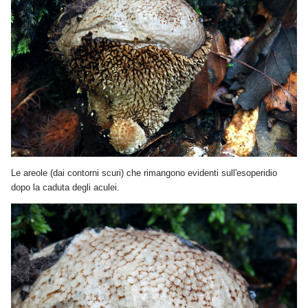
Le areole (dai contorni scuri) che rimangono evidenti sull'esoperidio
dopo la caduta degli aculei.