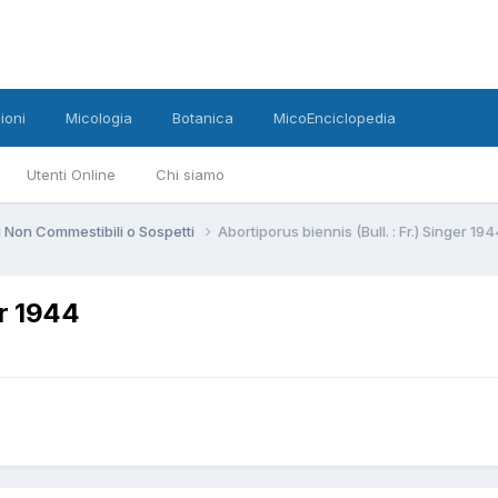
ioni
Micologia
Botanica
MicoEnciclopedia
Utenti Online
Chi siamo
 Non Commestibili o Sospetti
Abortiporus biennis (Bull. : Fr.) Singer 19
er 1944