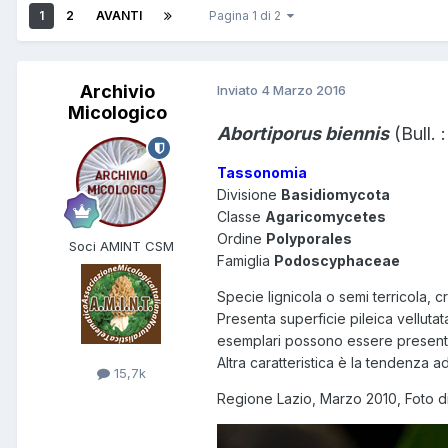
1
2
AVANTI
Pagina 1 di 2
Archivio
Inviato
4 Marzo 2016
Micologico
Abortiporus biennis
(Bull. 
Tassonomia
Divisione
Basidiomycota
Classe
Agaricomycetes
Ordine
Polyporales
Soci AMINT CSM
Famiglia
Podoscyphaceae
Specie lignicola o semi terricola, cr
Presenta superficie pileica velluta
esemplari possono essere presenti
Altra caratteristica è la tendenza ad
15,7k
Regione Lazio, Marzo 2010, Foto d