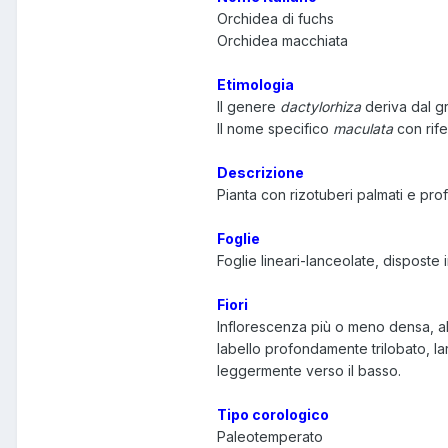
Orchidea di fuchs
Orchidea macchiata
Etimologia
Il genere
dactylorhiza
deriva dal 
Il nome specifico
maculata
con rife
Descrizione
Pianta con rizotuberi palmati e pro
Foglie
Foglie lineari-lanceolate, disposte
Fiori
Inflorescenza più o meno densa, allu
labello profondamente trilobato, l
leggermente verso il basso.
Tipo corologico
Paleotemperato