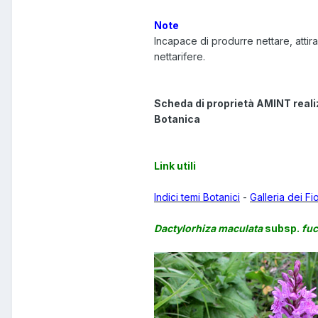
Note
Incapace di produrre nettare, attira 
nettarifere.
Scheda di proprietà AMINT reali
Botanica
Link utili
Indici temi Botanici
-
Galleria dei Fi
Dactylorhiza maculata
subsp.
fuc