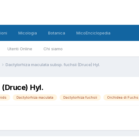
ioni
Micologia
Botanica
MicoEnciclopedia
Utenti Online
Chi siamo
Dactylorhiza maculata subsp. fuchsii (Druce) Hyl.
 (Druce) Hyl.
hids
Dactylorhiza maculata
Dactylorhiza fuchsii
Orchidea di Fuchs