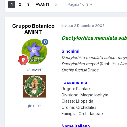
1
2
3
AVANTI
Pagina 1 di 3
Gruppo Botanico
Inviato
2 Dicembre 2008
AMINT
Dactylorhiza maculata sub
Sinonimi
Dactylorhiza maculata subsp. mey
Dactylorhiza meyeri
(Rchb. Fil.) Ave
CS AMINT
Orchis fuchsii
Druce
Tassonomia
Regno: Plantae
Divisione: Magnoliophyta
Classe: Liliopsida
11,9k
Ordine: Orchidales
Famiglia: Orchidaceae
Nome italiano