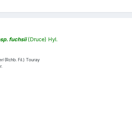
sp. fuchsii
(Druce) Hyl.
eri
(Rchb. Fil.) Touray
r.