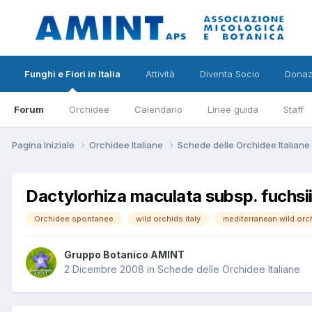
Funghi e Fiori in Italia
Attività
Diventa Socio
Donaz
Forum
Orchidee
Calendario
Linee guida
Staff
Pagina Iniziale
Orchidee Italiane
Schede delle Orchidee Italiane
Dactylorhiza maculata subsp. fuchsii
Orchidee spontanee
wild orchids italy
mediterranean wild orc
Gruppo Botanico AMINT
2 Dicembre 2008
in
Schede delle Orchidee Italiane