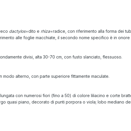
greco
dactylos
=dito e
rhiza
=radice, con riferimento alla forma dei tub
rimento alle foglie macchiate, il secondo nome specifico è in ono
fondamente divisi, alta 30-70 cm, con fusto slanciato, flessuoso.
 in modo alterno, con parte superiore fittamente maculate.
ngata con numerosi fiori (fino a 50) di colore liliacino e corte bratte
argo quasi piano, decorato di punti porpora o viola; lobo mediano d