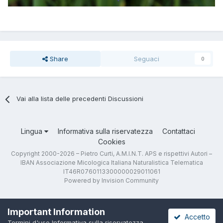
Share
Seguaci
0
Vai alla lista delle precedenti Discussioni
Lingua
Informativa sulla riservatezza
Contattaci
Cookies
Copyright 2000-2026 – Pietro Curti, A.M.I.N.T. APS e rispettivi Autori –
IBAN Associazione Micologica Italiana Naturalistica Telematica
IT46R0760113300000029011061
Powered by Invision Community
Important Information
Accetto
Termini d'uso
Informativa sulla riservatezza