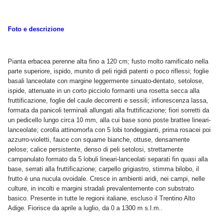
Foto e descrizione
Pianta erbacea perenne alta fino a 120 cm; fusto molto ramificato nella
parte superiore, ispido, munito di peli rigidi patenti o poco riflessi; foglie
basali lanceolate con margine leggermente sinuato-dentato, setolose,
ispide, attenuate in un corto picciolo formanti una rosetta secca alla
fruttificazione, foglie del caule decorrenti e sessili; infiorescenza lassa,
formata da panicoli terminali allungati alla fruttificazione; fiori sorretti da
un pedicello lungo circa 10 mm, alla cui base sono poste brattee lineari-
lanceolate; corolla attinomorfa con 5 lobi tondeggianti, prima rosacei poi
azzurro-violetti, fauce con squame bianche, ottuse, densamente
pelose; calice persistente, denso di peli setolosi, strettamente
campanulato formato da 5 lobuli lineari-lanceolati separati fin quasi alla
base, serrati alla fruttificazione; carpello grigiastro, stimma bilobo, il
frutto è una nucula ovoidale. Cresce in ambienti aridi, nei campi, nelle
culture, in incolti e margini stradali prevalentemente con substrato
basico. Presente in tutte le regioni italiane, escluso il Trentino Alto
Adige. Fiorisce da aprile a luglio, da 0 a 1300 m s.l.m..