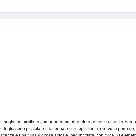
di origine australiana con portamento dapprima arbustivo e poi arboreo co
le foglie sono picciolate e bipennate con foglioline a loro volta pennate,
iorescenza è una cima globosa apicale, peduncolata, con circa 30 elementi 