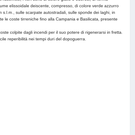
legume elissoidale deiscente, compresso, di colore verde azzurro
.l.m., sulle scarpate autostradali, sulle sponde dei laghi, in
tte le coste tirreniche fino alla Campania e Basilicata, presente
ste colpite dagli incendi per il suo potere di rigenerarsi in fretta.
ile reperibilità nei tempi duri del dopoguerra.