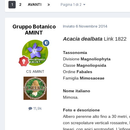
1
2
AVANTI
Pagina 1 di 2
Gruppo Botanico
Inviato
6 Novembre 2014
AMINT
Acacia dealbata
Link 1822
Tassonomia
Divisione
Magnoliophyta
Classe
Magnoliopsida
CS AMINT
Ordine
Fabales
Famiglia
Mimosaceae
Nome italiano
Mimosa.
11,9k
Foto e descrizione
Albero perenne alto fino a 30 metri, 
con screpolature verticali rossastre, 
lineari, con apici arrotondati. L'inf