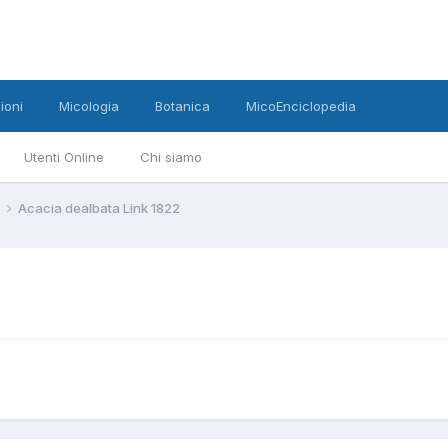
ioni
Micologia
Botanica
MicoEnciclopedia
Utenti Online
Chi siamo
Acacia dealbata Link 1822