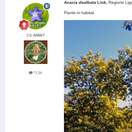
Acacia
dealbata
Link,
Regione Ligu
Piante in habitat.
CS AMINT
11,9k