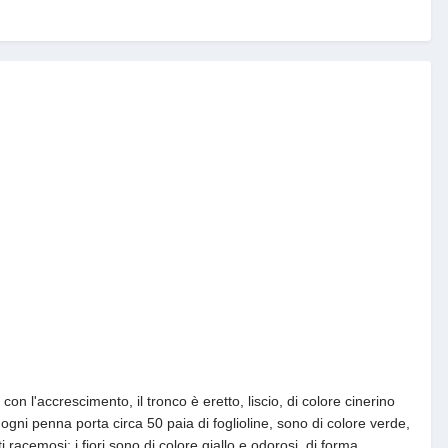
n l'accrescimento, il tronco è eretto, liscio, di colore cinerino
 ogni penna porta circa 50 paia di foglioline, sono di colore verde,
racemosi; i fiori sono di colore giallo e odorosi, di forma