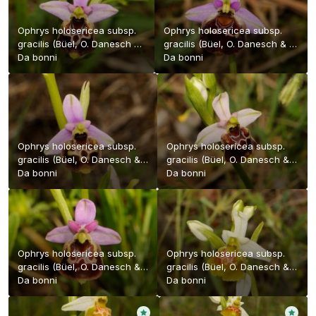
Ophrys holosericea subsp.
Ophrys holosericea subsp.
gracilis (Büel, O. Danesch &
gracilis (Büel, O. Danesch & E.
E. Danesch) Büel, O.
Da
bonni
Danesch) Büel, O. Danesch &
Da
bonni
Danesch & E. Danesch
E. Danesch
Ophrys holosericea subsp.
Ophrys holosericea subsp.
gracilis (Büel, O. Danesch &
gracilis (Büel, O. Danesch &
E. Danesch) Büel, O. Danesch
Da
bonni
E. Danesch) Büel, O. Danesch
Da
bonni
& E. Danesch
& E. Danesch
Ophrys holosericea subsp.
Ophrys holosericea subsp.
gracilis (Büel, O. Danesch &
gracilis (Büel, O. Danesch &
E. Danesch) Büel, O. Danesch
Da
bonni
E. Danesch) Büel, O. Danesch
Da
bonni
& E. Danesch
& E. Danesch