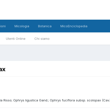
ioni
Micologia
Botanica
MicoEnciclopedia
Utenti Online
Chi siamo
ax
la Risso; Ophrys ligustica Gand.; Ophrys fuciflora subsp. scolopax (Cav.