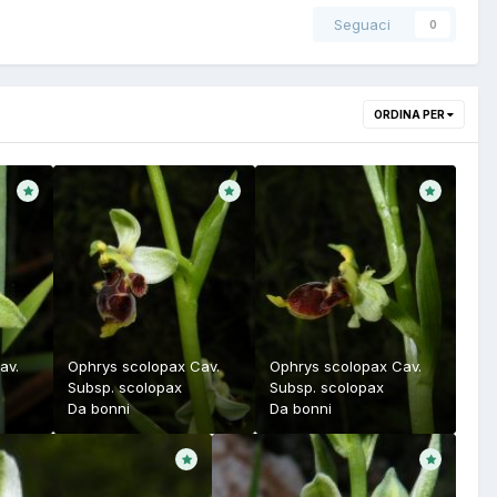
Seguaci
0
ORDINA PER
av.
Ophrys scolopax Cav.
Ophrys scolopax Cav.
Subsp. scolopax
Subsp. scolopax
Da
bonni
Da
bonni