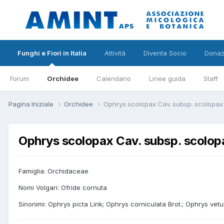
Funghi e Fiori in Italia
Attività
Diventa Socio
Donaz
Forum
Orchidee
Calendario
Linee guida
Staff
Pagina Iniziale
Orchidee
Ophrys scolopax Cav. subsp. scolopax
Ophrys scolopax Cav. subsp. scolop
Famiglia: Orchidaceae
Nomi Volgari: Ofride cornuta
Sinonimi: Ophrys picta Link; Ophrys corniculata Brot.; Ophrys vetu