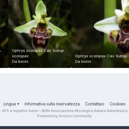
.
Ophrys scolopax Cav. Subsp.
scolopax
Ophrys scolopax Cav. Subsp.
Da
bonni
Da
bonni
Lingua
Informativa sulla riservatezza
Contattaci
Cookies
.T. APS e rispettivi Autori – IBAN Associazione Micologica Italiana Naturali
Powered by Invision Community