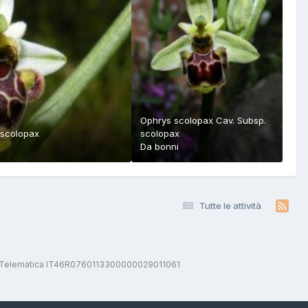
Ophrys scolopax Cav. Subsp.
 scolopax
scolopax
Da
bonni
Tutte le attività
stica Telematica IT46R0760113300000029011061