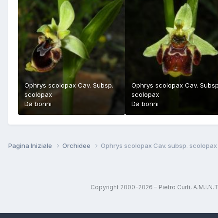
Ophrys scolopax Cav. Subsp.
Ophrys scolopax Cav. Subsp
scolopax
scolopax
Da
bonni
Da
bonni
Pagina Iniziale
Orchidee
Ophrys scolopax Cav. subsp. scolopax
Copyright 2000-2026 – Pietro Curti, A.M.I.N