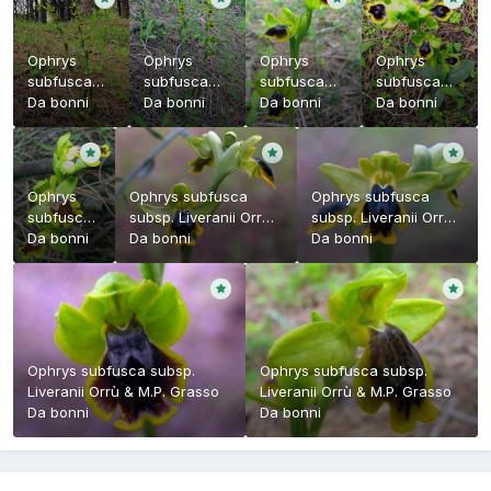
Ophrys
Ophrys
Ophrys
Ophrys
subfusca
subfusca
subfusca
subfusca
subsp.
Da
bonni
subsp.
Da
bonni
subsp.
Da
bonni
subsp.
Da
bonni
Liveranii
Liveranii
Liveranii
Liveranii
Orrù & M.P.
Orrù & M.P.
Orrù & M.P.
Orrù & M.P.
Grasso
Grasso
Grasso
Grasso
Ophrys
Ophrys subfusca
Ophrys subfusca
subfusca
subsp. Liveranii Orrù
subsp. Liveranii Orrù
subsp.
Da
bonni
& M.P. Grasso
Da
bonni
& M.P. Grasso
Da
bonni
Liveranii
Orrù &
M.P.
Grasso
Ophrys subfusca subsp.
Ophrys subfusca subsp.
Liveranii Orrù & M.P. Grasso
Liveranii Orrù & M.P. Grasso
Da
bonni
Da
bonni