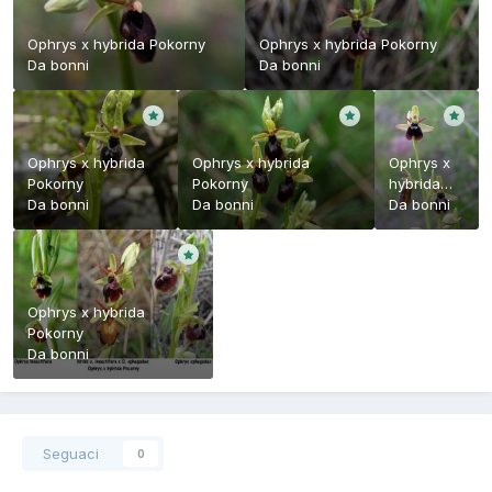
Ophrys x hybrida Pokorny
Ophrys x hybrida Pokorny
Da
bonni
Da
bonni
Ophrys x hybrida
Ophrys x hybrida
Ophrys x
Pokorny
Pokorny
hybrida
Da
bonni
Da
bonni
Pokorny
Da
bonni
Ophrys x hybrida
Pokorny
Da
bonni
Seguaci
0