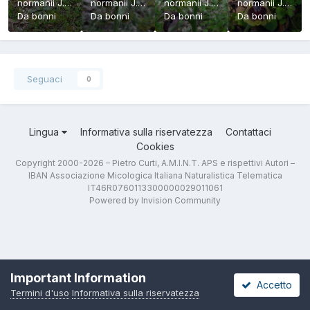
normanii J.
normanii J.
normanii J.
normanii J.
J. Wood
Da
bonni
J. Wood
Da
bonni
J. Wood
Da
bonni
J. Wood
Da
bonni
Seguaci
0
Lingua
Informativa sulla riservatezza
Contattaci
Cookies
Copyright 2000-2026 – Pietro Curti, A.M.I.N.T. APS e rispettivi Autori –
IBAN Associazione Micologica Italiana Naturalistica Telematica
IT46R0760113300000029011061
Powered by Invision Community
Important Information
Accetto
Termini d'uso
Informativa sulla riservatezza