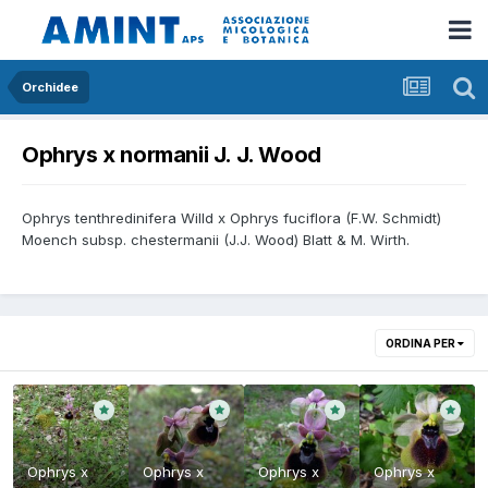
Orchidee
Ophrys x normanii J. J. Wood
Ophrys tenthredinifera Willd x Ophrys fuciflora (F.W. Schmidt)
Moench subsp. chestermanii (J.J. Wood) Blatt & M. Wirth.
ORDINA PER
Ophrys x
Ophrys x
Ophrys x
Ophrys x