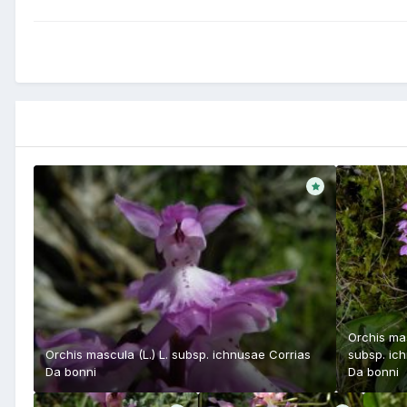
Orchis mas
Orchis mascula (L.) L. subsp. ichnusae Corrias
subsp. ic
Da
bonni
Da
bonni