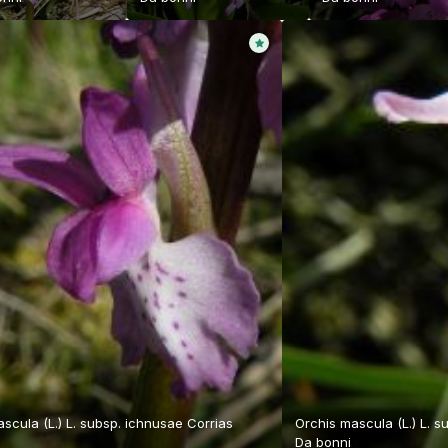
scula (L.) L. subsp. ichnusae Corrias
Orchis mascula (L.) L. s
Da
bonni