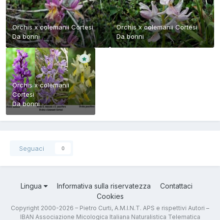
Orchis x colemanii Cortesi
Orchis x colemanii Cortesi
Da
bonni
Da
bonni
Orchis x colemanii
Cortesi
Da
bonni
Seguaci
0
Lingua
Informativa sulla riservatezza
Contattaci
Cookies
Copyright 2000-2026 – Pietro Curti, A.M.I.N.T. APS e rispettivi Autori –
IBAN Associazione Micologica Italiana Naturalistica Telematica