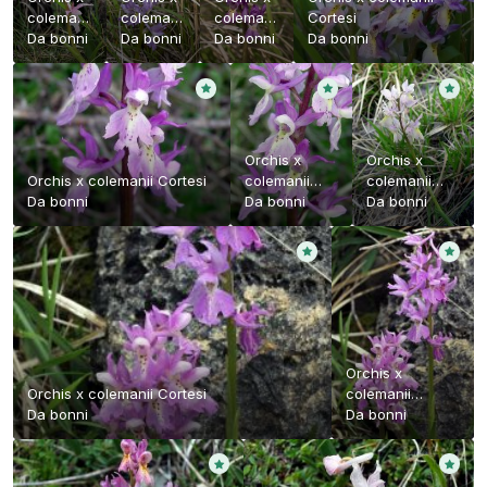
colemanii
colemanii
colemanii
Cortesi
Cortesi
Da
bonni
Cortesi
Da
bonni
Cortesi
Da
bonni
Da
bonni
Orchis x
Orchis x
Orchis x colemanii Cortesi
colemanii
colemanii
Da
bonni
Cortesi
Da
bonni
Cortesi
Da
bonni
Orchis x
Orchis x colemanii Cortesi
colemanii
Da
bonni
Cortesi
Da
bonni