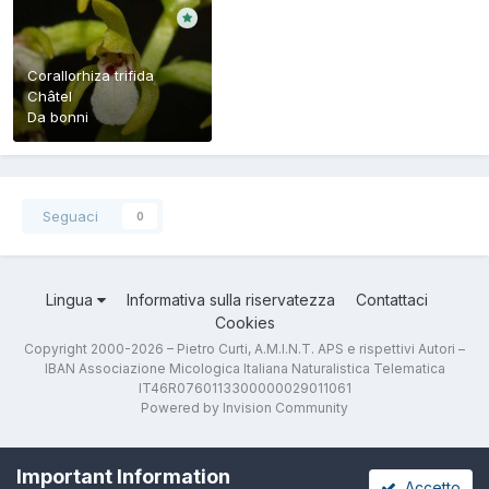
Corallorhiza trifida
Châtel
Da
bonni
Seguaci
0
Lingua
Informativa sulla riservatezza
Contattaci
Cookies
Copyright 2000-2026 – Pietro Curti, A.M.I.N.T. APS e rispettivi Autori –
IBAN Associazione Micologica Italiana Naturalistica Telematica
IT46R0760113300000029011061
Powered by Invision Community
Important Information
Accetto