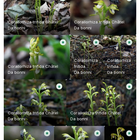
Corallorhiza trifida Châtel
Corallorhiza trifida Châtel
Da
bonni
Da
bonni
Corallorhiza
Corallorhiza
Corallorhiza trifida Châtel
trifida
trifida
Da
bonni
Châtel
Da
bonni
Châtel
Da
bonni
Corallorhiza trifida Châtel
Corallorhiza trifida Châtel
Da
bonni
Da
bonni