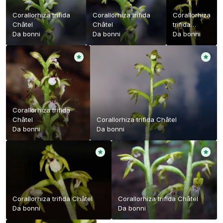
Corallorhiza trifida
Corallorhiza trifida
Corallorhiza
Châtel
Châtel
trifida
Da
bonni
Da
bonni
Châtel
Da
bonni
Corallorhiza trifida
Châtel
Corallorhiza trifida Châtel
Da
bonni
Da
bonni
Corallorhiza trifida Châtel
Corallorhiza trifida Châtel
Da
bonni
Da
bonni