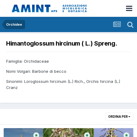
Orchidee
Himantoglossum hircinum ( L.) Spreng.
Famiglia: Orchidaceae
Nomi Volgari: Barbone di becco
Sinonimi: Loroglossum hircinum (L.) Rich., Orchis hircina (L.)
Cranz
ORDINA PER