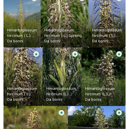
Himantoglossum
Himantoglossum
Himantoglossum
hircinum ( L.)
hircinum ( L.) Spreng.
hircinum ( L.)
Spreng.
Da
bonni
Da
bonni
Spreng.
Da
bonni
Himantoglossum
Himantoglossum
Himantoglossum
hircinum ( L.)
hircinum (L.)
hircinum (L.)
Spreng.
Da
bonni
Spreng.
Da
bonni
Spreng.
Da
bonni