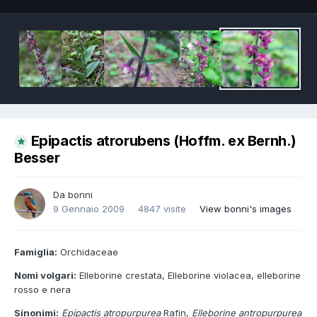
Epipactis atrorubens (Hoffm. ex Bernh.)
Besser
Da
bonni
9 Gennaio 2009
4847 visite
View bonni's images
Famiglia:
Orchidaceae
Nomi volgari:
Elleborine crestata, Elleborine violacea, elleborine
rosso e nera
Sinonimi:
Epipactis atropurpurea
Rafin,
Elleborine antropurpurea