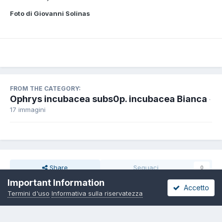
Foto di Giovanni Solinas
FROM THE CATEGORY:
Ophrys incubacea subs0p. incubacea Bianca
·
17 immagini
Share
Seguaci
0
Important Information
Accetto
Termini d'uso
Informativa sulla riservatezza
Non ci sono commenti da visualizzare.