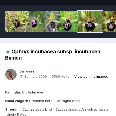
Ophrys incubacea subsp. incubacea
Bianca
Da
bonni
17 Gennaio 2009
5568 visite
View bonni's images
Famiglia:
Orchidaceae
Nomi volgari:
Orchidea nera, Fior ragno nero
Sinonimi:
Ophrys atrata
Lindl.,
Ophrys sphegodes
subap.
atrata
(Lindl.) E.Mey.