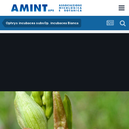
Ophrys incubacea subs0p. incubacea Bianca