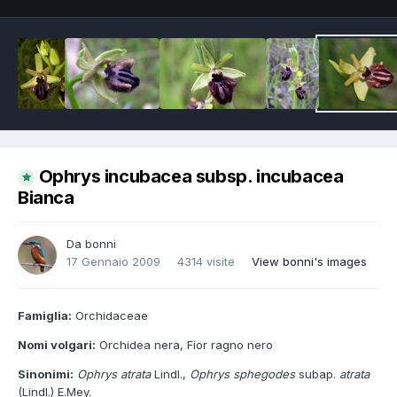
Ophrys incubacea subsp. incubacea
Bianca
Da
bonni
17 Gennaio 2009
4314 visite
View bonni's images
Famiglia:
Orchidaceae
Nomi volgari:
Orchidea nera, Fior ragno nero
Sinonimi:
Ophrys atrata
Lindl.,
Ophrys sphegodes
subap.
atrata
(Lindl.) E.Mey.