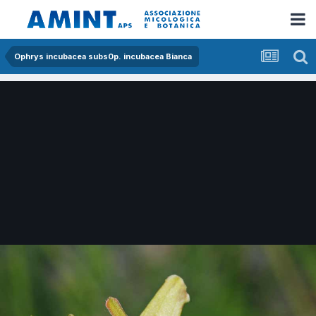
Ophrys incubacea subs0p. incubacea Bianca