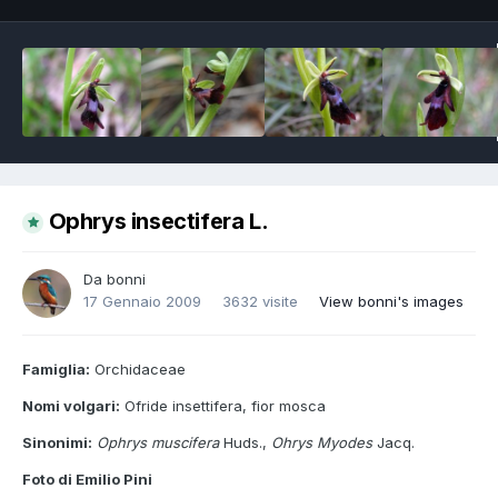
Ophrys insectifera L.
Da
bonni
17 Gennaio 2009
3632 visite
View bonni's images
Famiglia:
Orchidaceae
Nomi volgari:
Ofride insettifera, fior mosca
Sinonimi:
Ophrys muscifera
Huds.,
Ohrys Myodes
Jacq.
Foto di Emilio Pini