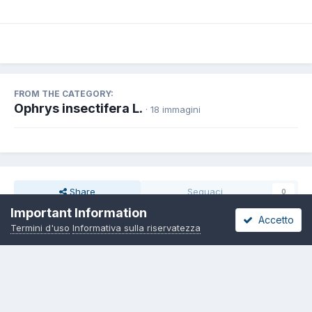
FROM THE CATEGORY:
Ophrys insectifera L.
· 18 immagini
Share
Seguaci
0
Important Information
Accetto
Termini d'uso
Informativa sulla riservatezza
Non ci sono commenti da visualizzare.
Lingua
Informativa sulla riservatezza
Contattaci
Cookies