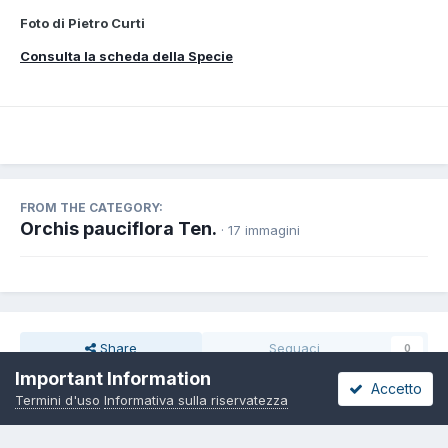
Foto di Pietro Curti
Consulta la scheda della Specie
FROM THE CATEGORY:
Orchis pauciflora Ten.
· 17 immagini
Share
Seguaci
0
Important Information
Accetto
Termini d'uso
Informativa sulla riservatezza
Non ci sono commenti da visualizzare.