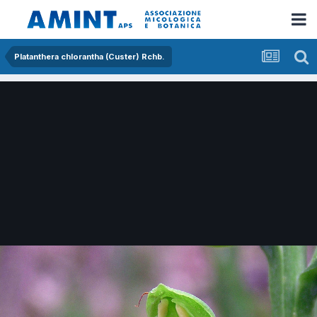
Platanthera chlorantha (Custer) Rchb.