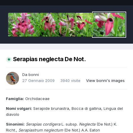
Serapias neglecta De Not.
Da
bonni
27 Gennaio 2009
3940 visite
View bonni's images
Famiglia:
Orchidaceae
Nomi volgari:
Serapide brunastra, Bocca di gallina, Lingua del
diavolo
Sinonimi:
Serapias cordigera
L. subsp.
Neglecta
(De Not.) K.
Richt.,
Serapiastrum
neglectum
(De Not.) A.A. Eaton