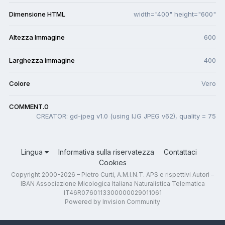
Dimensione HTML
width="400" height="600"
Altezza Immagine
600
Larghezza immagine
400
Colore
Vero
COMMENT.0
CREATOR: gd-jpeg v1.0 (using IJG JPEG v62), quality = 75
Lingua
Informativa sulla riservatezza
Contattaci
Cookies
Copyright 2000-2026 – Pietro Curti, A.M.I.N.T. APS e rispettivi Autori –
IBAN Associazione Micologica Italiana Naturalistica Telematica
IT46R0760113300000029011061
Powered by Invision Community