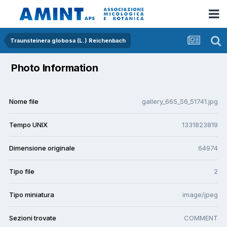
Traunsteinera globosa (L.) Reichenbach
Photo Information
Nome file
gallery_665_56_51741.jpg
Tempo UNIX
1331823819
Dimensione originale
64974
Tipo file
2
Tipo miniatura
image/jpeg
Sezioni trovate
COMMENT