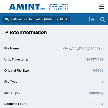
Nigritella rubra subsp. rubra (Wettst.) K. Richt.
Photo Information
File Name
gallery_665_13855_69368.jpg
Unix Timestamp
1263573368
Original File Size
105600
File Type
2
Mime Type
image/jpeg
Sections Found
APP12