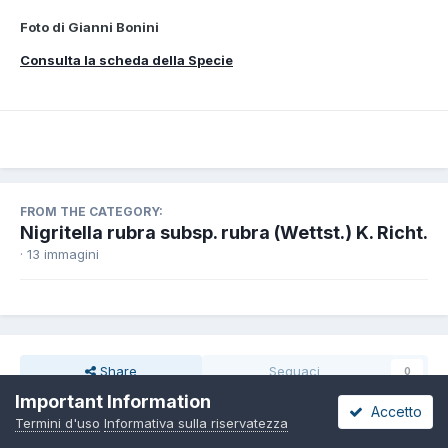
Foto di Gianni Bonini
Consulta la scheda della Specie
FROM THE CATEGORY:
Nigritella rubra subsp. rubra (Wettst.) K. Richt.
· 13 immagini
Share
Seguaci
0
Important Information
Accetto
Termini d'uso
Informativa sulla riservatezza
Non ci sono commenti da visualizzare.