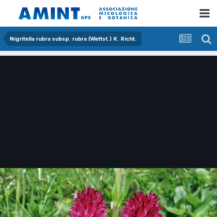
Nigritella rubra subsp. rubra (Wettst.) K. Richt.