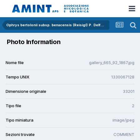
Ophrys bertolonii subsp. benacensis (Reisigl) P. Delforge
Photo Information
Nome file
gallery_665_92_1867.jpg
Tempo UNIX
1330067128
Dimensione originale
33201
Tipo file
2
Tipo miniatura
image/jpeg
Sezioni trovate
COMMENT