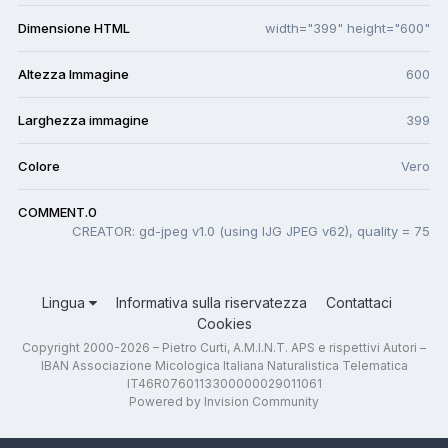
Dimensione HTML
width="399" height="600"
Altezza Immagine
600
Larghezza immagine
399
Colore
Vero
COMMENT.0
CREATOR: gd-jpeg v1.0 (using IJG JPEG v62), quality = 75
Lingua
Informativa sulla riservatezza
Contattaci
Cookies
Copyright 2000-2026 – Pietro Curti, A.M.I.N.T. APS e rispettivi Autori –
IBAN Associazione Micologica Italiana Naturalistica Telematica
IT46R0760113300000029011061
Powered by Invision Community