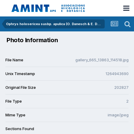
Ophrys holosericea susbp. apulica (O. Danesch & E. Danesch) Buttler
Photo Information
File Name
gallery_665_13863_114518.jpg
Unix Timestamp
1264943690
Original File Size
202827
File Type
2
Mime Type
image/jpeg
Sections Found