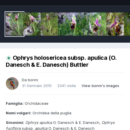
Ophrys holosericea subsp. apulica (O.
Danesch & E. Danesch) Buttler
Da
bonni
31 Gennaio 2010
3341 visite
View bonni's images
Famiglia:
Orchidaceae
Nomi volgari:
Orchidea della puglia
Sinonimi:
Ophrys apulica
O. Danesch & E. Danesch,
Ophrys
fuciflora
subsp.
apulica
O. Danesch & E. Danesch