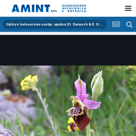
Ophrys holosericea susbp. apulica (O. Danesch & E. Danesch) Buttler