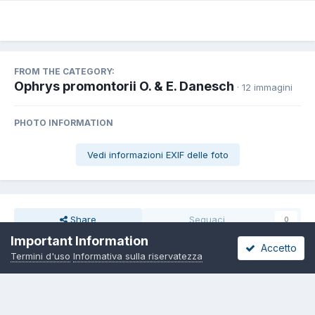
FROM THE CATEGORY:
Ophrys promontorii O. & E. Danesch
· 12 immagini
PHOTO INFORMATION
Vedi informazioni EXIF delle foto
Share
Seguaci
0
Important Information
Accetto
Termini d'uso
Informativa sulla riservatezza
Non ci sono commenti da visualizzare.
Lingua
Informativa sulla riservatezza
Contattaci