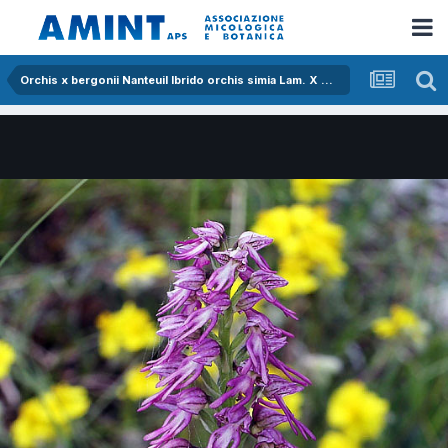
Orchis x bergonii Nanteuil Ibrido orchis simia Lam. X Orchis anthropophora (L.) All.