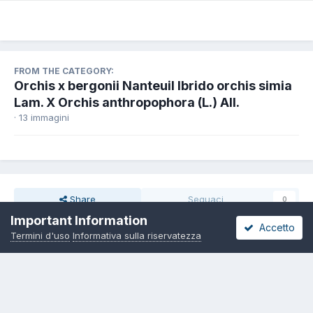
FROM THE CATEGORY:
Orchis x bergonii Nanteuil Ibrido orchis simia
Lam. X Orchis anthropophora (L.) All.
· 13 immagini
Share
Seguaci
0
Important Information
Accetto
Termini d'uso
Informativa sulla riservatezza
Non ci sono commenti da visualizzare.
Lingua
Informativa sulla riservatezza
Contattaci
Cookies